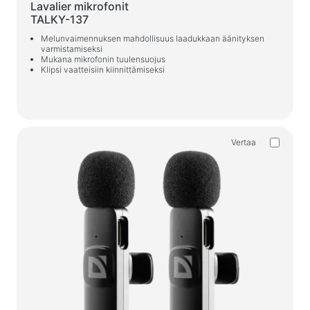
Lavalier mikrofonit
Pelituolit
TALKY-137
Melunvaimennuksen mahdollisuus laadukkaan äänityksen
PC-komponentit
varmistamiseksi
Mukana mikrofonin tuulensuojus
Virtalähde
Klipsi vaatteisiin kiinnittämiseksi
PC-kotelot
Virtasuoja
Vertaa
Virran jatkojohdot
Jännitesuoja
Virtanauhat
Ylijännitesuojat
Pistokejakaja
Jännitteentasaajat
Laturit, virtalähteet
Paristot