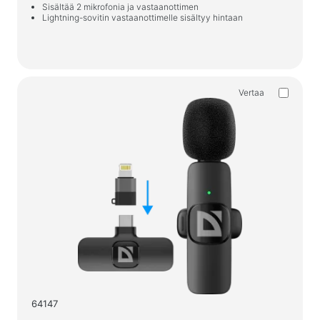
Peli hiirimatot
Sisältää 2 mikrofonia ja vastaanottimen
Lightning-sovitin vastaanottimelle sisältyy hintaan
Peli näppäimistöt
Peli kuulokkeet
Gamepad-ohjaimet
Pelihiiri
Vertaa
Pelien suoratoistomikrofonit
Pelipöydät
Peliohjaimet
Gamepad-ohjaimet
Peliohjauspyörät
Pelikalusteet ja -tarvikkeet
Tuolien tarvikkeet ja varaosat
Lattiapelimatot
64147
Pelipöydät