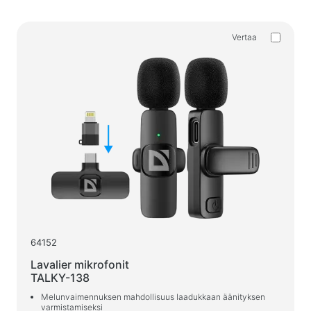
Akustiset järjestelmät
Akustiset järjestelmät 5.1
Vertaa
Soundbarit
Akustiset järjestelmät 2.1
Radiovastaanottimet
Kaiuttimet unohtumattomiin juhliin
Akustiset järjestelmät 2.0
Levysoittimet
Akustiset järjestelmät 1.0
Pelisarja
Peliohjauspyörät
64152
Peli tuolit
Lavalier mikrofonit
Peli setit
TALKY-138
Pelikaiuttimet
Melunvaimennuksen mahdollisuus laadukkaan äänityksen
varmistamiseksi