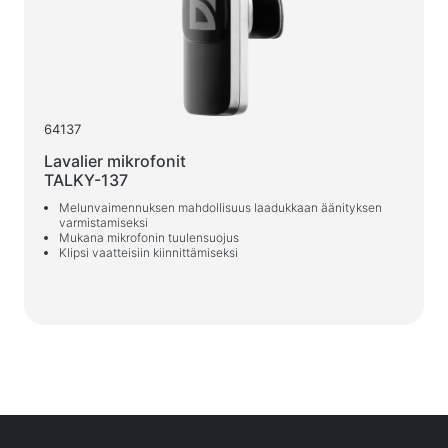
Web-kamerat
Web-kamerat
Reput, laukut, pidikkeet, muut tarvikkeet
Urheilulaukut
64137
Telineet kannettaville tietokoneille
Lavalier mikrofonit
Kannettavan tietokoneen laukut ja reput
TALKY-137
Matkareput
Melunvaimennuksen mahdollisuus laadukkaan äänityksen
varmistamiseksi
Pyörillä varustetut matkalaukut
Mukana mikrofonin tuulensuojus
Klipsi vaatteisiin kiinnittämiseksi
Järjestäjälaukut
Auton pidikkeet
Reput opiskeluun ja vapaa-aikaan
Puhdistusvälineet
Paineilmapuhdistusvälineet
Sprayt, vaahdot, geelit