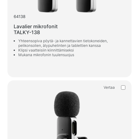
Autolaturit
64138
Verkkolaturit
Lavalier mikrofonit
TALKY-138
Kaapelit ja adapterit
Yhteensopiva pöytä- ja kannettavien tietokoneiden,
USB-kaapelit
pelikonsolien, älypuhelinten ja tablettien kanssa
Klipsi vaatteisiin kiinnittämiseksi
Verkkokaapelit
Mukana mikrofonin tuulensuojus
Kortinlukijat ja USB-keskittimet
Audio/video-kaapelit
Sovittimet ja adapterit
Vertaa
Auto tarvikkeet
Pidikkeet
Autolaturit
Auto tuo