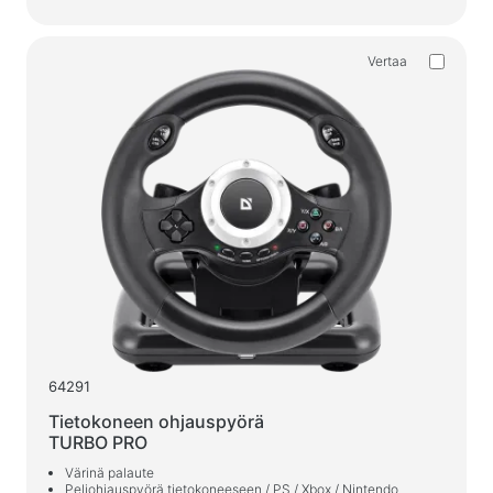
Kotitaloustuotteet
Lattiahenkarit vaatteille
Vertaa
Testaa tuotteita
Hierontalaitteet
64291
Tietokoneen ohjauspyörä
TURBO PRO
Värinä palaute
Peliohjauspyörä tietokoneeseen / PS / Xbox / Nintendo