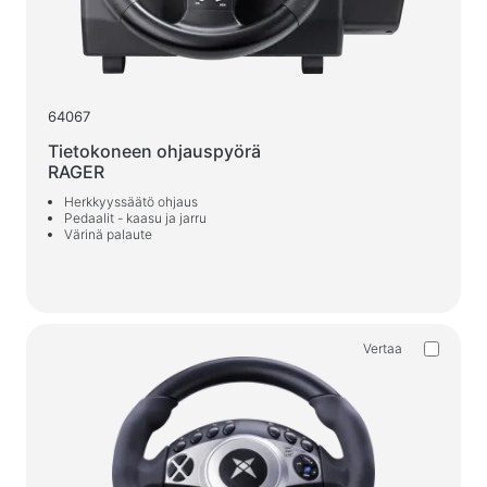
Pelituolit
PC-komponentit
Virtalähde
64067
PC-kotelot
Tietokoneen ohjauspyörä
RAGER
Virtasuoja
Herkkyyssäätö ohjaus
Pedaalit - kaasu ja jarru
Virran jatkojohdot
Värinä palaute
Jännitesuoja
Virtanauhat
Ylijännitesuojat
Vertaa
Pistokejakaja
Jännitteentasaajat
Laturit, virtalähteet
Paristot