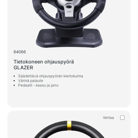
Autolaturit
Verkkolaturit
Kaapelit ja adapterit
USB-kaapelit
Verkkokaapelit
64066
Kortinlukijat ja USB-keskittimet
Tietokoneen ohjauspyörä
GLAZER
Audio/video-kaapelit
Säädettävä ohjauspyörän kiertokulma
Sovittimet ja adapterit
Värinä palaute
Pedaalit - kaasu ja jarru
Auto tarvikkeet
Pidikkeet
Autolaturit
Vertaa
Auto tuo