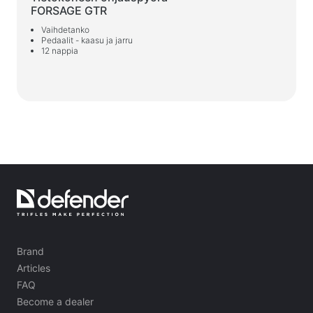
FORSAGE GTR
Vaihdetanko
Pedaalit - kaasu ja jarru
12 nappia
Brand
Articles
FAQ
Become a dealer