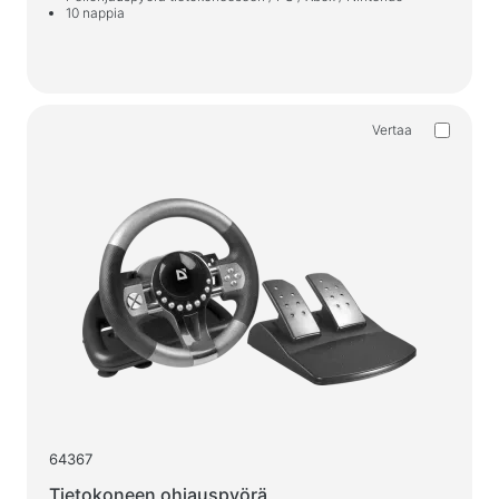
10 nappia
Vertaa
64367
Tietokoneen ohjauspyörä