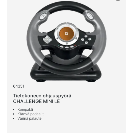
Kosteat pyyhkeet
Aktiiviseen liikkumiseen
Taskulamput
Urheilutarvikkeet
Työtilat ja kodin huonekalut
Työpöydät kotiin ja toimistoon
Pöydänrungot
Sohvapöydät
64351
Baarituolit
Tietokoneen ohjauspyörä
Tuolit kotiin ja toimistoon
CHALLENGE MINI LE
Pelipöydät
Kompakti
Kätevä pedaalit
Pelituolit
Värinä palaute