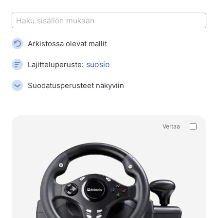
Peli hiirimatot
Peli näppäimistöt
Peli kuulokkeet
Arkistossa olevat mallit
Gamepad-ohjaimet
Pelihiiri
Lajitteluperuste:
Pelien suoratoistomikrofonit
Suodatusperusteet näkyviin
Pelipöydät
Peliohjaimet
Vertaa
Gamepad-ohjaimet
Peliohjauspyörät
Pelikalusteet ja -tarvikkeet
Tuolien tarvikkeet ja varaosat
Lattiapelimatot
Pelipöydät