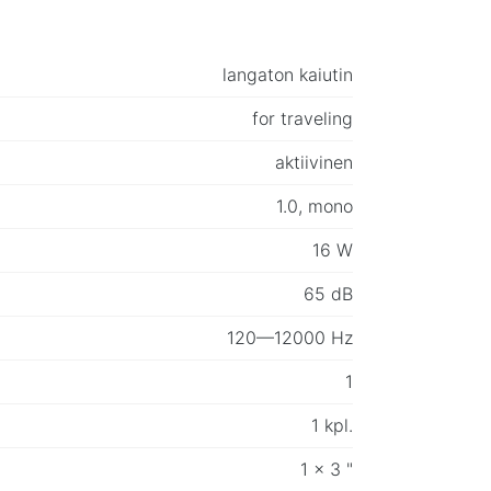
langaton kaiutin
for traveling
aktiivinen
1.0, mono
16 W
65 dB
120—12000 Hz
1
1 kpl.
1 x 3 "