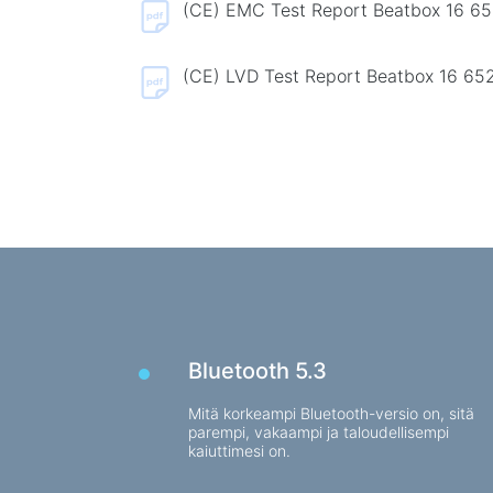
Peli hiirimatot
(CE) EMC Test Report Beatbox 16 65
Peli näppäimistöt
Peli kuulokkeet
(CE) LVD Test Report Beatbox 16 652
Gamepad-ohjaimet
Pelihiiri
Pelien suoratoistomikrofonit
Pelipöydät
Bluetooth 5.3
Mitä korkeampi Bluetooth-versio on, sitä
parempi, vakaampi ja taloudellisempi
kaiuttimesi on.