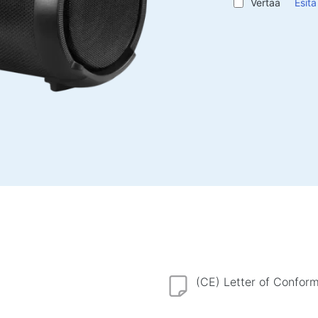
Virtasuoja
Vertaa
Esit
Paine
Virran jatkojohdot
Sprayt
Jännitesuoja
Koste
Virtanauhat
Ylijännitesuojat
Aktii
Pistokejakaja
Tasku
Jännitteentasaajat
Urheil
Laturit, virtalähteet
Työtil
Paristot
Työpö
Autolaturit
Pöydä
Verkkolaturit
Sohva
Baarit
Kaapelit ja adapterit
(CE) Letter of Conform
Tuolit
USB-kaapelit
Pelip
Verkkokaapelit