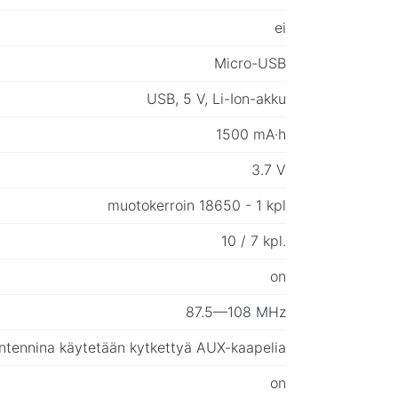
ei
Micro-USB
USB, 5 V, Li-Ion-akku
1500 mA·h
3.7 V
muotokerroin 18650 - 1 kpl
10 / 7 kpl.
on
87.5—108 MHz
ntennina käytetään kytkettyä AUX-kaapelia
on