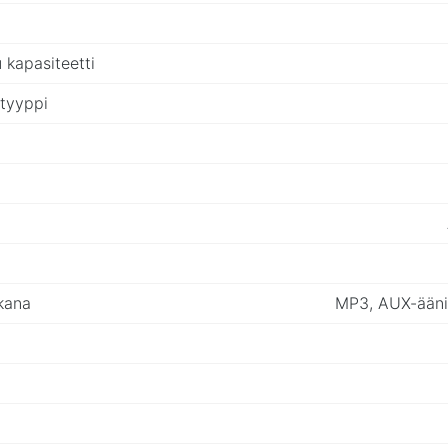
 kapasiteetti
 tyyppi
ikana
MP3, AUX-äänil