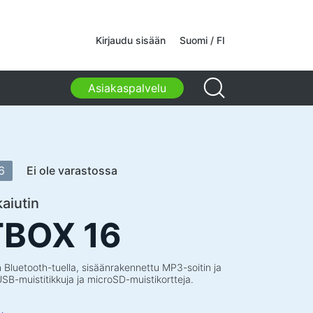
kamerat
Kirjaudu sisään
Suomi / FI
kamerat
Asiakaspalvelu
, laukut, pidikkeet, muut
kkeet
ulaukut
et kannettaville tietokoneille
6
Ei ole varastossa
ttavan tietokoneen laukut ja reput
reput
aiutin
lä varustetut matkalaukut
BOX 16
täjälaukut
 pidikkeet
 Bluetooth-tuella, sisäänrakennettu MP3-soitin ja
 opiskeluun ja vapaa-aikaan
USB-muistitikkuja ja microSD-muistikortteja.
stusvälineet