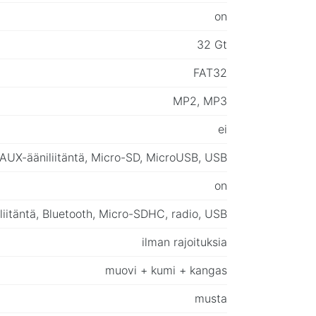
on
32 Gt
FAT32
MP2, MP3
ei
AUX-ääniliitäntä, Micro-SD, MicroUSB, USB
on
iitäntä, Bluetooth, Micro-SDHC, radio, USB
ilman rajoituksia
muovi + kumi + kangas
musta