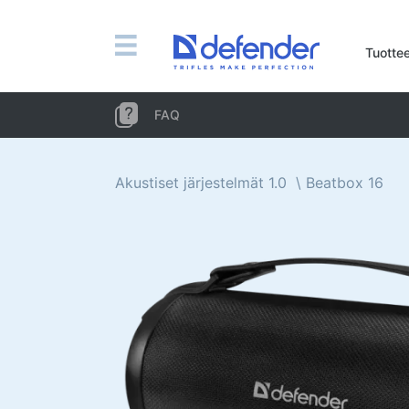
Hiiret, hiirimatot, näppäimistöt, setit
Tuotte
Setit (näppäimistö + hiiri)
Tietokonehiiret
FAQ
Hiirimatot
Näppäimistöt
Akustiset järjestelmät 1.0
Beatbox 16
Kuulokkeet, kuulokkeet, mikrofonit
Lavalier mikrofonit
Tietokone mikrofonit
Langattomat kuulokkeet
Kuulokkeet puhelimille
Tietokone kuulokkeet
Kuulokkeet