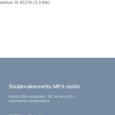
Beatbox 16 65216 (3.3 Mb)
olit
aloustuotteet
henkarit vaatteille
a tuotteita
talaitteet
Sisäänrakennettu MP3-soitin
Käytä USB-muistitikku, SD tai microSD -
muistikortti äänilähteenä