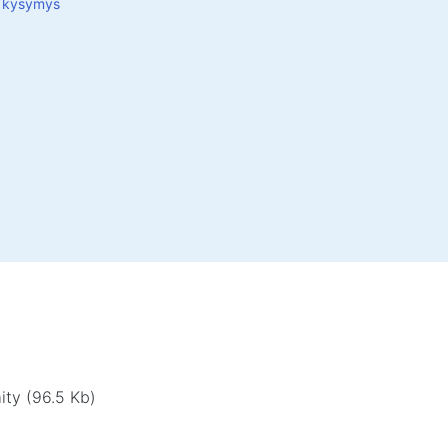
ä kysymys
ilmapuhdistusvälineet
, vaahdot, geelit
at pyyhkeet
viseen liikkumiseen
lamput
utarvikkeet
at ja kodin huonekalut
ydät kotiin ja toimistoon
nrungot
pöydät
uolit
ity (96.5 Kb)
 kotiin ja toimistoon
öydät