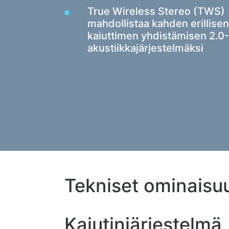
True Wireless Stereo (TWS)
mahdollistaa kahden erillisen
kaiuttimen yhdistämisen 2.0-
akustiikkajärjestelmäksi
Tekniset ominaisu
Kaiutinjärjestelmä